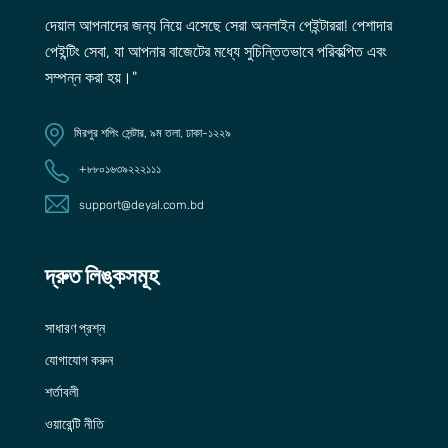
দেয়াল আপনাদের জন্য নিয়ে এসেছে সেরা অনলাইন পেইন্টাররা! পেশাদার
পেইন্টিং সেবা, যা আপনার বাজেটের মধ্যে সুচিন্তিতভাবে পরিকল্পিত এবং
সম্পন্ন করা হয়।"
মিরপুর শপিং সেন্টার, ৯ম তলা, ঢাকা-১২২৯
+৮৮০১৬৩৯২২২১১১
support@deyal.com.bd
দ্রুত লিঙ্কসমূহ
সাধারণ প্রশ্ন
যোগাযোগ করুন
শর্তাবলী
ওয়ারেন্টি নীতি